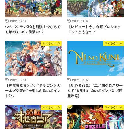
2021.09.17
2021.09.17
今のポケモンGOを解説！今からで
【レビュー】今、白猫プロジェク
も始めてOK？復活OK？
トってどうなの？
スマホゲーム
スマホゲーム
2021.09.17
2021.09.17
【序盤攻略まとめ】”ドラゴンとガ
【初心者必見】“二ノ国クロスワー
ールズ交響曲”を楽しむ為のポイン
ルド”を楽しむ為のポイント3つ(序
ト3つ
盤攻略)
スマホゲーム
スマホゲーム