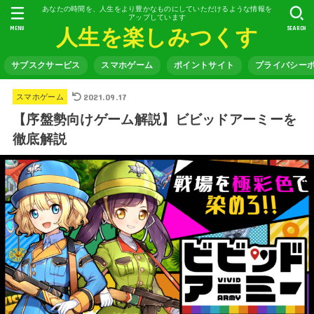
あなたの時間を、人生をより豊かなものにしていただけるような情報を
アップしています
MENU
SEARCH
人生を楽しみつくす
サブスクサービス
スマホゲーム
ポイントサイト
プライバシー
2021.09.17
スマホゲーム
【序盤勢向けゲーム解説】ビビッドアーミーを
徹底解説