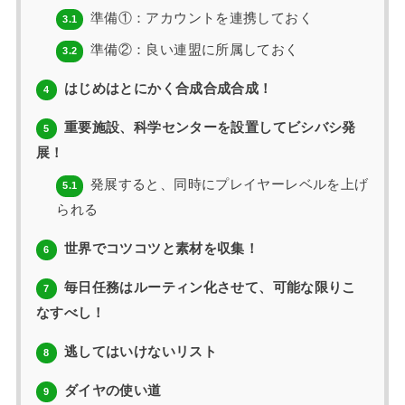
準備①：アカウントを連携しておく
3.1
準備②：良い連盟に所属しておく
3.2
はじめはとにかく合成合成合成！
4
重要施設、科学センターを設置してビシバシ発
5
展！
発展すると、同時にプレイヤーレベルを上げ
5.1
られる
世界でコツコツと素材を収集！
6
毎日任務はルーティン化させて、可能な限りこ
7
なすべし！
逃してはいけないリスト
8
ダイヤの使い道
9