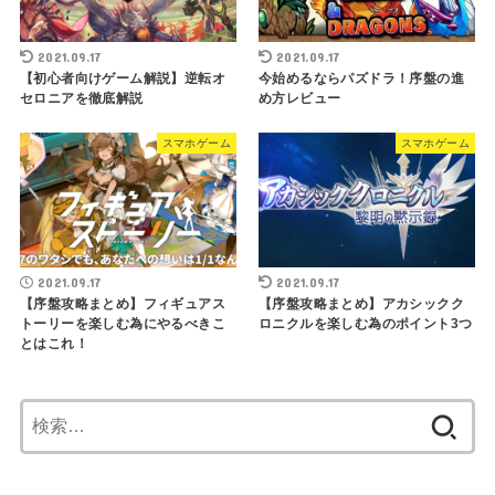
2021.09.17
2021.09.17
【初心者向けゲーム解説】逆転オ
今始めるならパズドラ！序盤の進
セロニアを徹底解説
め方レビュー
スマホゲーム
スマホゲーム
2021.09.17
2021.09.17
【序盤攻略まとめ】フィギュアス
【序盤攻略まとめ】アカシックク
トーリーを楽しむ為にやるべきこ
ロニクルを楽しむ為のポイント3つ
とはこれ！
検
索: