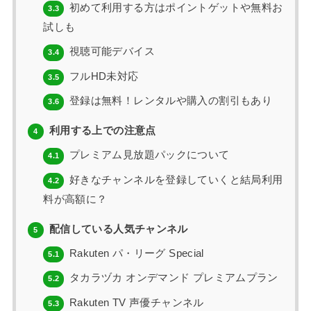
初めて利用する方はポイントゲットや無料お
3.3
試しも
視聴可能デバイス
3.4
フルHD未対応
3.5
登録は無料！レンタルや購入の割引もあり
3.6
利用する上での注意点
4
プレミアム見放題パックについて
4.1
好きなチャンネルを登録していくと結局利用
4.2
料が高額に？
配信している人気チャンネル
5
Rakuten パ・リーグ Special
5.1
タカラヅカ オンデマンド プレミアムプラン
5.2
Rakuten TV 声優チャンネル
5.3