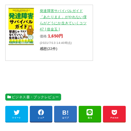
発達障害サバイバルガイド
「あたりまえ」がやれない僕
らがどうにか生きていくコツ
47 [ 借金玉 ]
1,650円
価格:
(2021/7/13 14:40時点)
感想(22件)
ビジネス書・ブックレビュー
ツイート
シェア
はてブ
送る
Pocket