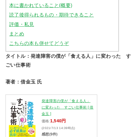
本に書かれていること(概要)
読了後得られるもの・期待できること
評価・私見
まとめ
こちらの本も併せてどうぞ
タイトル：発達障害の僕が「食える人」に変わった す
ごい仕事術
著者：借金玉 氏
発達障害の僕が「食える人」
に変わった すごい仕事術 [ 借
金玉 ]
1,540円
価格:
(2021/7/13 14:39時点)
感想(9件)