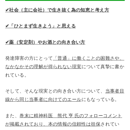
✔︎社会（主に会社）で生き抜く為の知恵と考え方
✔︎「ひとまず生きよう」と思える
✔︎薬（安定剤）やお酒との向き合い方
発達障害の方にとって
「普通」に働くことの困難さや、
なかなかその理解が得られない現実
について真摯に書か
れている。
そして、そんな現実との向き合い方について、
当事者目
線から同じ当事者に向けてのエール
にもなっている。
また、
巻末に精神科医 熊代 亨 氏のフォローコメント
が掲載されており、本の情報の信頼性は担保
されてい