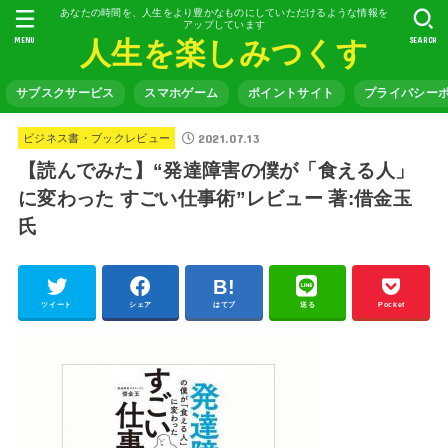
あなたの時間を、人生をより豊かなものにしていただけるような情報を
アップしています
MENU
SEARCH
人生を楽しみつくす
サブスクサービス
スマホゲーム
ポイントサイト
プライバシー
2021.07.13
ビジネス書・ブックレビュー
【読んでみた】“発達障害の僕が「食える人」
に変わった すごい仕事術”レビュー 著:借金玉
氏
ツイート
シェア
はてブ
送る
Pocket